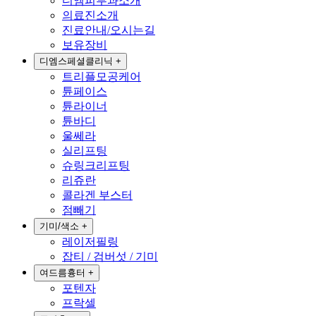
디엠피부과소개
의료진소개
진료안내/오시는길
보유장비
디엠스페셜클리닉
+
트리플모공케어
튠페이스
튠라이너
튠바디
울쎄라
실리프팅
슈링크리프팅
리쥬란
콜라겐 부스터
점빼기
기미/색소
+
레이저필링
잡티 / 검버섯 / 기미
여드름흉터
+
포텐자
프락셀