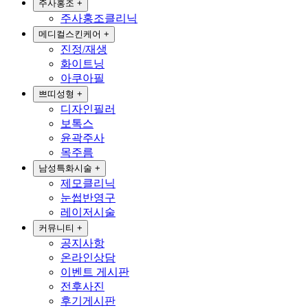
주사홍조
+
주사홍조클리닉
메디컬스킨케어
+
진정/재생
화이트닝
아쿠아필
쁘띠성형
+
디자인필러
보톡스
윤곽주사
목주름
남성특화시술
+
제모클리닉
눈썹반영구
레이저시술
커뮤니티
+
공지사항
온라인상담
이벤트 게시판
전후사진
후기게시판