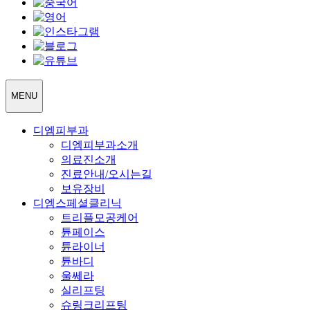
MENU
디엠피부과
디엠피부과소개
의료진소개
진료안내/오시는길
보유장비
디엠스페셜클리닉
트리플모공케어
튠페이스
튠라이너
튠바디
울쎄라
실리프팅
슈링크리프팅