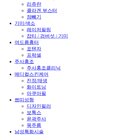
리쥬란
콜라겐 부스터
점빼기
기미/색소
레이저필링
잡티 / 검버섯 / 기미
여드름흉터
포텐자
프락셀
주사홍조
주사홍조클리닉
메디컬스킨케어
진정/재생
화이트닝
아쿠아필
쁘띠성형
디자인필러
보톡스
윤곽주사
목주름
남성특화시술