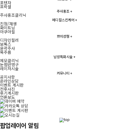
포텐자
프락셀
주사홍조
+
주사홍조클리닉
메디컬스킨케어
+
진정/재생
화이트닝
아쿠아필
쁘띠성형
+
디자인필러
보톡스
윤곽주사
목주름
남성특화시술
+
제모클리닉
눈썹반영구
레이저시술
커뮤니티
+
공지사항
온라인상담
이벤트 게시판
전후사진
후기게시판
언론보도
퀵메뉴
팝업레이어 알림