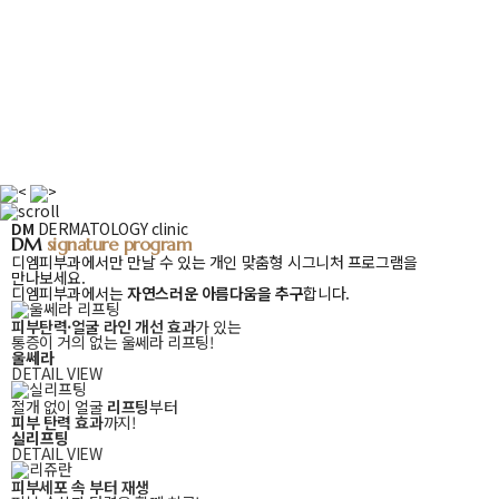
DM
DM
DERMATOLOGY clinic
signature
DM
signature program
program
디엠피부과에서만 만날 수 있는 개인 맞춤형 시그니처 프로그램을
만나보세요.
디엠피부과에서는
자연스러운 아름다움을 추구
합니다.
피부탄력·얼굴 라인 개선 효과
가 있는
통증이 거의 없는 울쎄라 리프팅!
울쎄라
DETAIL VIEW
절개 없이 얼굴
리프팅
부터
피부 탄력 효과
까지!
실리프팅
DETAIL VIEW
피부세포 속 부터 재생