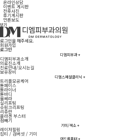
온라인상담
이벤트 게시판
전후사진
후기게시판
언론보도
닫기
로그인을 해주세요.
회원가입
로그인
디엠피부과
+
디엠피부과소개
의료진소개
진료안내/오시는길
보유장비
디엠스페셜클리닉
+
트리플모공케어
튠페이스
튠라이너
튠바디
울쎄라
실리프팅
슈링크리프팅
리쥬란
콜라겐 부스터
점빼기
기미/색소
+
레이저필링
잡티 / 검버섯 / 기미
여드름흉터
+