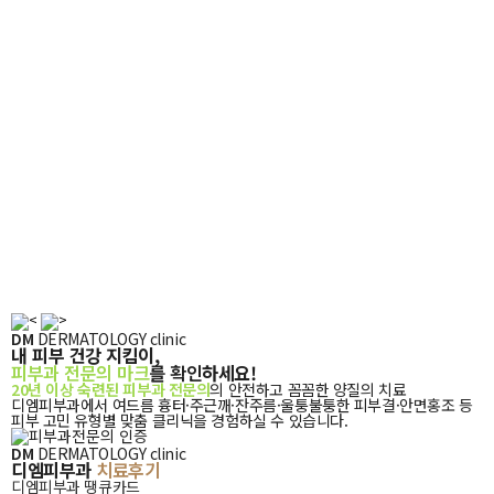
피부과
DM
DERMATOLOGY clinic
내 피부 건강 지킴이,
전문의
피부과 전문의 마크
를
확인
하세요!
마크를
확인하세요!
20년 이상 숙련된 피부과 전문의
의 안전하고 꼼꼼한 양질의 치료
디엠피부과에서 여드름 흉터·주근깨·잔주름·울퉁불퉁한 피부결·안면홍조 등
피부 고민 유형별 맞춤 클리닉을 경험하실 수 있습니다.
디엠피부과
DM
DERMATOLOGY clinic
디엠피부과
치료후기
치료후기
디엠피부과 땡큐카드