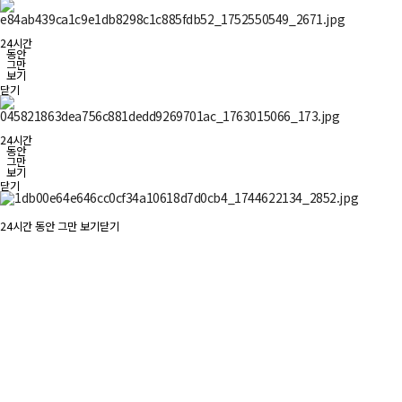
24시간
동안
그만
보기
닫기
24시간
동안
그만
보기
닫기
24시간 동안 그만 보기
닫기
디엠
피부과
메인
비주얼
영역