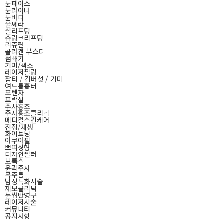
튠페이스
튠라이너
튠바디
울쎄라
실리프팅
슈링크리프팅
리쥬란
콜라겐 부스터
점빼기
기미/색소
레이저필링
잡티 / 검버섯 / 기미
여드름흉터
포텐자
프락셀
주사홍조
주사홍조클리닉
메디컬스킨케어
진정/재생
화이트닝
아쿠아필
쁘띠성형
디자인필러
보톡스
윤곽주사
목주름
남성특화시술
제모클리닉
눈썹반영구
레이저시술
커뮤니티
공지사항