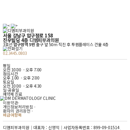
주소
및
서울 강남구 압구정로 158
영업시간
진우빌딩 4층
디엠피부과의원
3호선
압구정역 5번
출구 앞 50m 직진 후 투썸플레이스 건물 4층
02.3445.0803
평
일
오전
10:00 -
오후
7:00
점
심
시
간
오후
1:00 -
오후
2:00
토
요
일
오전
10:00 -
오후
4:30
일
·
공
휴
일
예약제 진료
이용약관
·
개인정보처리방침
·
환자의 권리장전
·
비급여항목
디엠피부과의원｜
대표자 : 신영익｜
사업자등록번호 : 899-09-01514