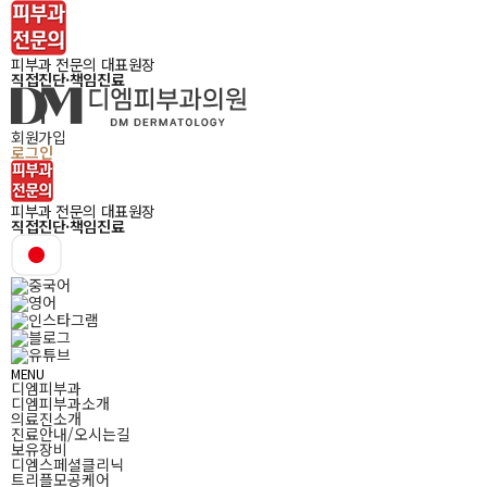
피부과 전문의 대표원장
직접진단·책임진료
회원가입
로그인
피부과 전문의 대표원장
직접진단·책임진료
MENU
디엠피부과
디엠피부과소개
의료진소개
진료안내/오시는길
보유장비
디엠스페셜클리닉
트리플모공케어