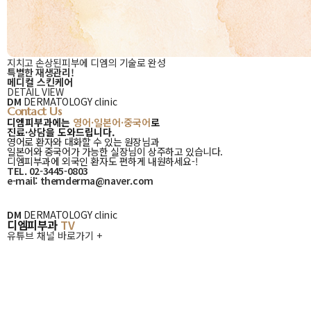
지치고 손상된피부에 디엠의 기술로 완성
특별한 재생관리!
메디컬 스킨케어
DETAIL VIEW
디엠피부과에는
DM
DERMATOLOGY clinic
영어
Contact Us
·
디엠피부과에는
영어·일본어·중국어
로
진료·상담
을 도와드립니다.
일본어
영어로 환자와 대화할 수 있는 원장님과
·
일본어와 중국어가 가능한 실장님이 상주하고 있습니다.
중국어로
디엠피부과에 외국인 환자도 편하게 내원하세요-!
진료
TEL. 02-3445-0803
·
e-mail: themderma@naver.com
상담을
디엠피부과
도와드립니다.
TV
DM
DERMATOLOGY clinic
디엠피부과
TV
유튜브 채널 바로가기 +