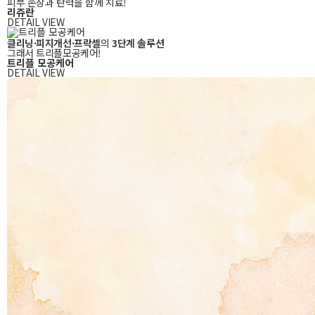
피부 손상과 탄력을 함께 치료!
리쥬란
DETAIL VIEW
클리닝·피지개선·프락셀
의
3단계 솔루션
그래서 트리플모공케어!
트리플 모공케어
DETAIL VIEW