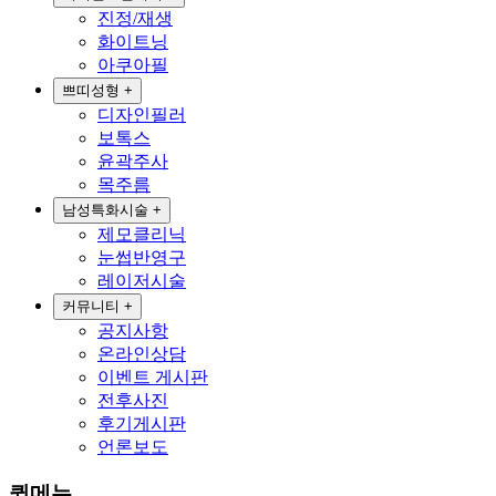
진정/재생
화이트닝
아쿠아필
쁘띠성형
+
디자인필러
보톡스
윤곽주사
목주름
남성특화시술
+
제모클리닉
눈썹반영구
레이저시술
커뮤니티
+
공지사항
온라인상담
이벤트 게시판
전후사진
후기게시판
언론보도
퀵메뉴