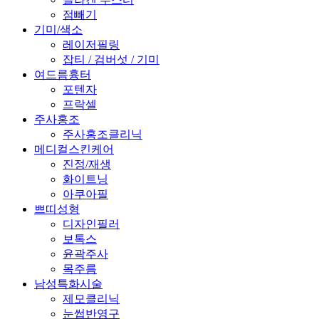
점빼기
기미/색소
레이저필링
잡티 / 검버섯 / 기미
여드름흉터
포텐자
프락셀
주사홍조
주사홍조클리닉
메디컬스킨케어
진정/재생
화이트닝
아쿠아필
쁘띠성형
디자인필러
보톡스
윤곽주사
목주름
남성특화시술
제모클리닉
눈썹반영구