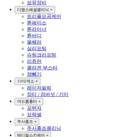
보유장비
디엠스페셜클리닉
+
트리플모공케어
튠페이스
튠라이너
튠바디
울쎄라
실리프팅
슈링크리프팅
리쥬란
콜라겐 부스터
점빼기
기미/색소
+
레이저필링
잡티 / 검버섯 / 기미
여드름흉터
+
포텐자
프락셀
주사홍조
+
주사홍조클리닉
메디컬스킨케어
+