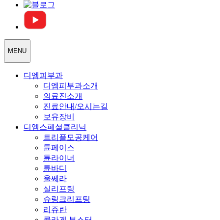
MENU
디엠피부과
디엠피부과소개
의료진소개
진료안내/오시는길
보유장비
디엠스페셜클리닉
트리플모공케어
튠페이스
튠라이너
튠바디
울쎄라
실리프팅
슈링크리프팅
리쥬란
콜라겐 부스터