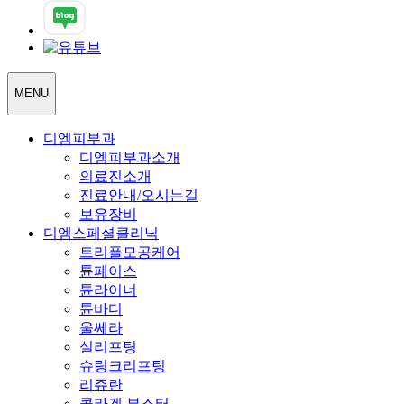
MENU
디엠피부과
디엠피부과소개
의료진소개
진료안내/오시는길
보유장비
디엠스페셜클리닉
트리플모공케어
튠페이스
튠라이너
튠바디
울쎄라
실리프팅
슈링크리프팅
리쥬란
콜라겐 부스터