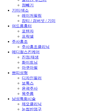
점빼기
기미/색소
레이저필링
잡티 / 검버섯 / 기미
여드름흉터
포텐자
프락셀
주사홍조
주사홍조클리닉
메디컬스킨케어
진정/재생
화이트닝
아쿠아필
쁘띠성형
디자인필러
보톡스
윤곽주사
목주름
남성특화시술
제모클리닉
눈썹반영구