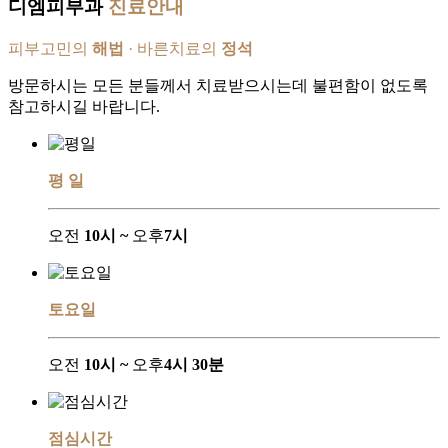
디엠피부과
진료안내
피부고민의
해법
· 바른치료의
정석
방문하시는 모든 분들께서 치료받으시는데 불편함이 없도록
참고하시길 바랍니다.
평 일
오전
10시 ~
오후
7시
토요일
오전
10시 ~
오후
4시 30분
점심시간