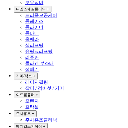
보유장비
디엠스페셜클리닉
+
트리플모공케어
튠페이스
튠라이너
튠바디
울쎄라
실리프팅
슈링크리프팅
리쥬란
콜라겐 부스터
점빼기
기미/색소
+
레이저필링
잡티 / 검버섯 / 기미
여드름흉터
+
포텐자
프락셀
주사홍조
+
주사홍조클리닉
메디컬스킨케어
+