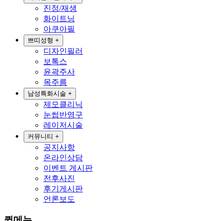
진정/재생
화이트닝
아쿠아필
쁘띠성형
+
디자인필러
보톡스
윤곽주사
목주름
남성특화시술
+
제모클리닉
눈썹반영구
레이저시술
커뮤니티
+
공지사항
온라인상담
이벤트 게시판
전후사진
후기게시판
언론보도
퀵메뉴